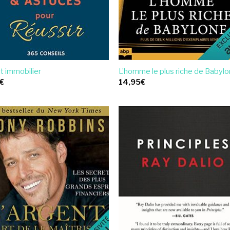
t immobilier
L’homme le plus riche de Babyl
€
14,95
€