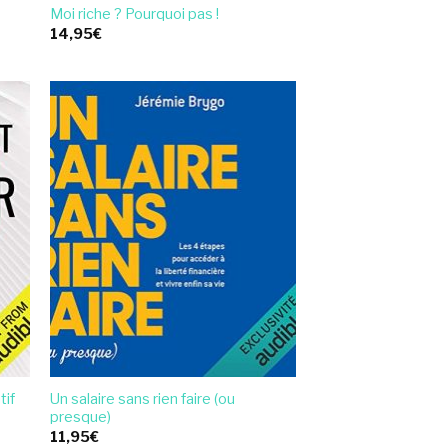
Moi riche ? Pourquoi pas !
14,95
€
Un salaire sans rien faire (ou
tif
presque)
11,95
€