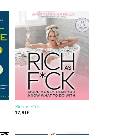
Rich as F*ck
17,91
€