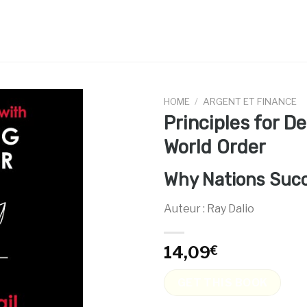
HOME
/
ARGENT ET FINANCE
Principles for D
World Order
Why Nations Succ
Auteur : Ray Dalio
14,09
€
GET THIS BOOK