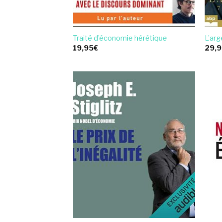
Traité d’économie hérétique
L’arg
19,95
€
29,