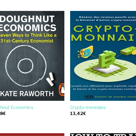
hnut Economics
Crypto-monnaies
48
€
13,42
€