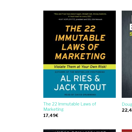
The 22 Immutable Laws of
Doug
Marketing
22,
17,49
€