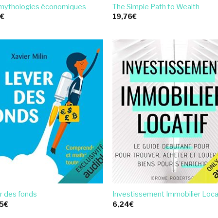
mythologies économiques
The Simple Path to Wealth
5
€
19,76
€
r des fonds
Investissement Immobilier Loca
5
€
6,24
€