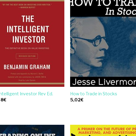
ntelligent Investor Rev Ed.
How to Trade in Stocks
48
€
5,02
€