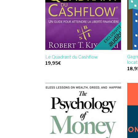
Gagn
Le Quadrant du Cashflow
locat
19,95
€
18,9