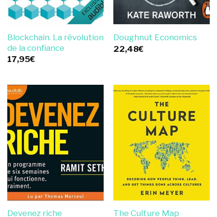
Blockchain. La révolution
Doughnut Economics
de la confiance
22,48
€
17,95
€
Devenez riche
The Culture Map