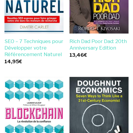
SEO – 7 Techniques pour
Rich Dad Poor Dad: 20th
Développer votre
Anniversary Edition
Référencement Naturel
13,46
€
14,95
€