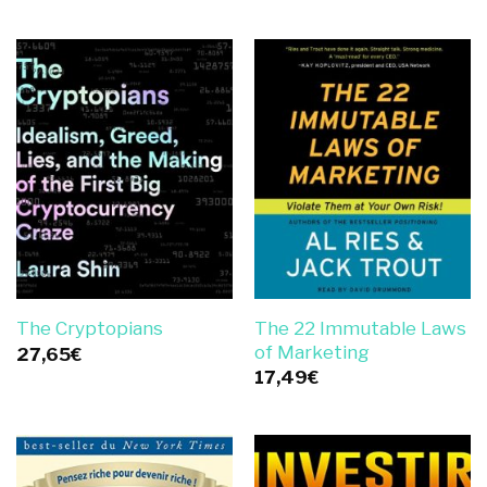
The 22 Immutable Laws
The Cryptopians
of Marketing
27,65
€
17,49
€