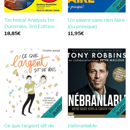
Technical Analysis for
Un salaire sans rien faire
Dummies, 3rd Edition
(ou presque)
18,85
€
11,95
€
Ce que l’argent dit de
Inébranlable