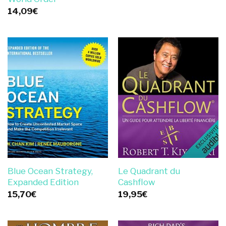
14,09
€
Blue Ocean Strategy,
Le Quadrant du
Expanded Edition
Cashflow
15,70
€
19,95
€