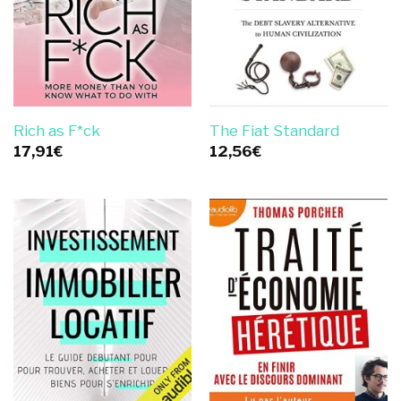
Rich as F*ck
The Fiat Standard
17,91
€
12,56
€