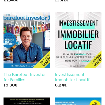
The Barefoot Investor
Investissement
for Families
Immobilier Locatif
19,30
€
6,24
€