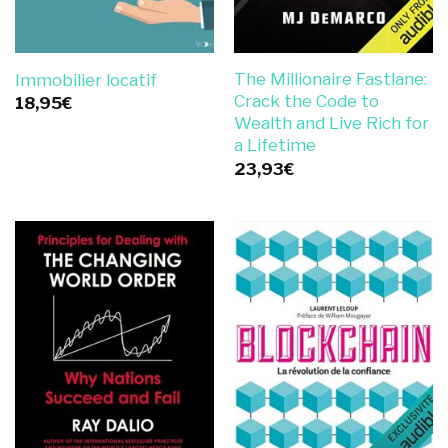
The Millionaire Fastlane:
Immobilier locatif
Crack the Code to
18,95
€
Wealth and Live Rich for
a Lifetime
23,93
€