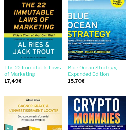
The 22 Immutable Laws
Blue Ocean Strategy,
of Marketing
Expanded Edition
17,49
€
15,70
€