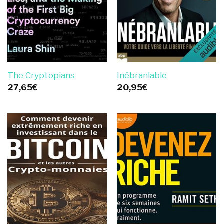
The Cryptopians
Inébranlable
27,65
€
20,95
€