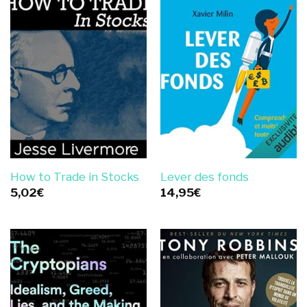
How to Trade in Stocks
Lever des fonds
5,02
€
14,95
€