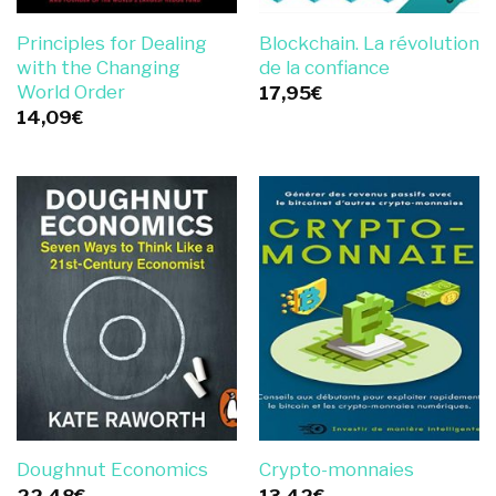
Principles for Dealing
Blockchain. La révolution
with the Changing
de la confiance
World Order
17,95
€
14,09
€
Doughnut Economics
Crypto-monnaies
22,48
€
13,42
€