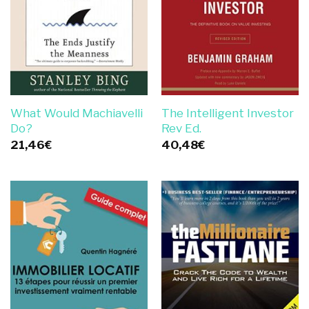
What Would Machiavelli
The Intelligent Investor
Do?
Rev Ed.
21,46
€
40,48
€