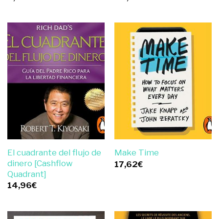
El cuadrante del flujo de
Make Time
dinero [Cashflow
17,62
€
Quadrant]
14,96
€