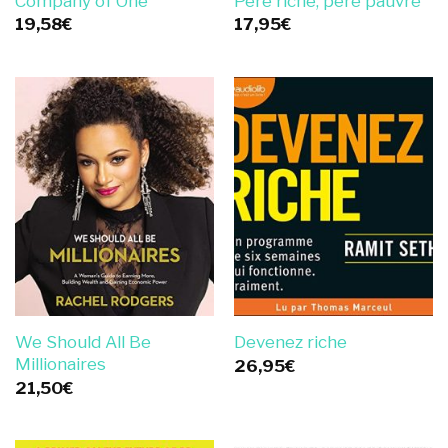
Company of One
Père riche, père pauvre
19,58
€
17,95
€
We Should All Be
Devenez riche
Millionaires
26,95
€
21,50
€