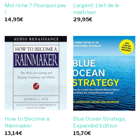
Moi riche ? Pourquoi pas
L’argent. L’art de le
!
maîtriser
14,95
€
29,95
€
How to Become a
Blue Ocean Strategy,
Rainmaker
Expanded Edition
13,14
€
15,70
€