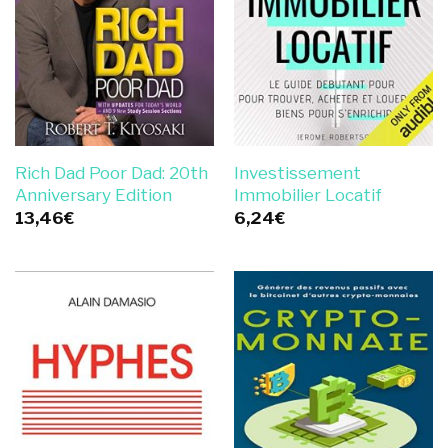
Rich Dad Poor Dad: 20th
Investissement
Anniversary Edition
Immobilier Locatif
13,46
€
6,24
€