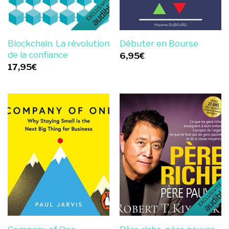
Blockchain. La révolution
Débuter en Bourse
de la confiance
6,95
€
17,95
€