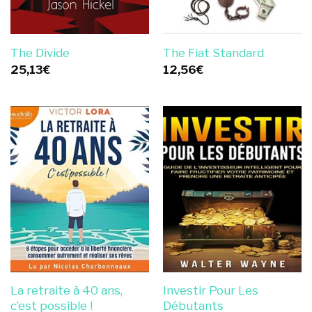
The Divide
The Fiat Standard
25,13
€
12,56
€
La retraite à 40 ans,
Investir Pour Les
c’est possible !
Débutants