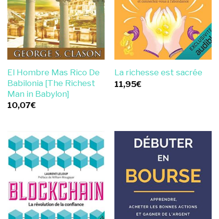
El Hombre Mas Rico De
La richesse est sacrée
Babilonia [The Richest
11,95
€
Man in Babylon]
10,07
€