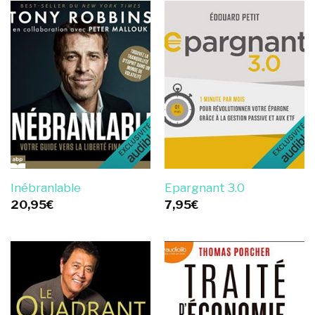
Inébranlable
Epargnant 3.0
20,95
€
7,95
€