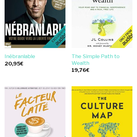
The Simple Path to
Inébranlable
Wealth
20,95
€
19,76
€