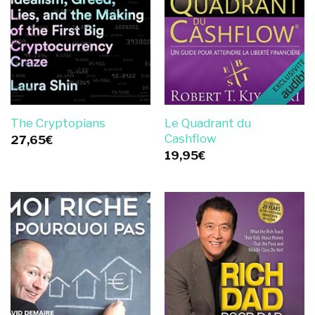
Le Quadrant du
The Cryptopians
Cashflow
27,65
€
19,95
€