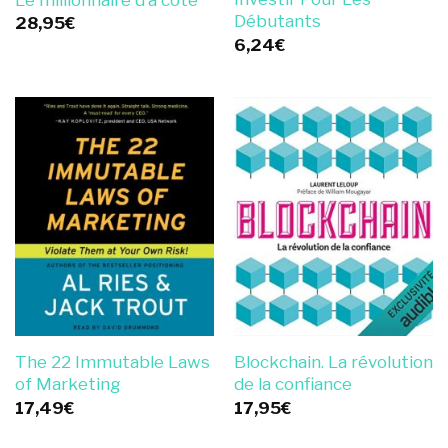
Débutants
28,95
€
6,24
€
The 22 Immutable Laws
Blockchain. La révolution
of Marketing
de la confiance
17,49
€
17,95
€