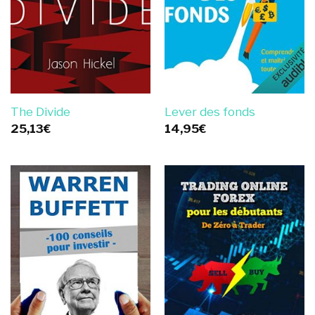
The Divide
Lever des fonds
25,13
€
14,95
€