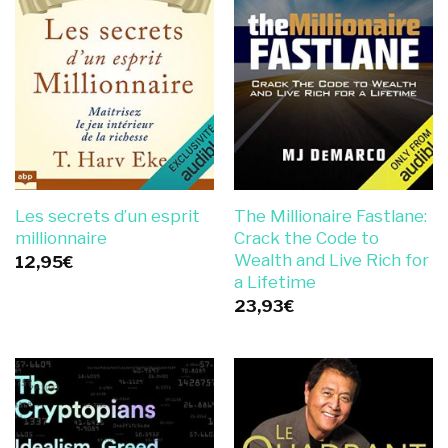
Les secrets d’un esprit
The Millionaire Fastlane:
millionnaire
Crack the Code to
Wealth and Live Rich for
12,95
€
a Lifetime
23,93
€