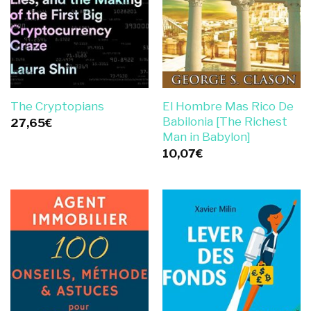
El Hombre Mas Rico De
The Cryptopians
Babilonia [The Richest
27,65
€
Man in Babylon]
10,07
€