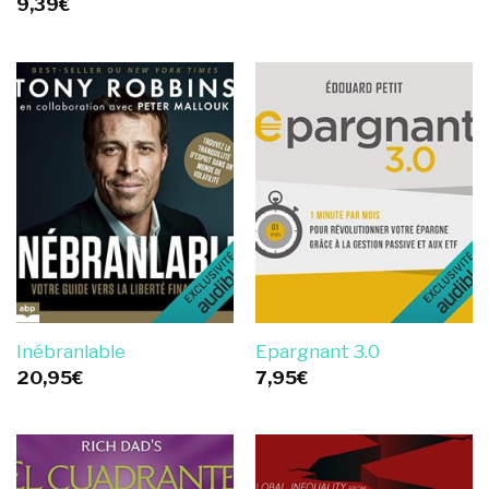
9,39
€
Inébranlable
Epargnant 3.0
20,95
€
7,95
€