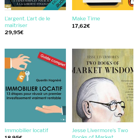
L’argent. L’art de le
Make Time
maîtriser
17,62
€
29,95
€
Jesse Livermore’s Two
Immobilier locatif
Books of Market
18,95
€