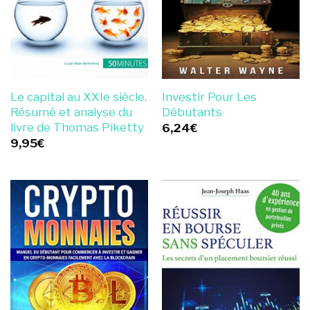
Le capital au XXIe siècle.
Investir Pour Les
Résumé et analyse du
Débutants
livre de Thomas Piketty
6,24
€
9,95
€