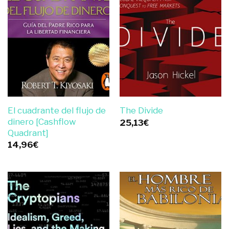
El cuadrante del flujo de
The Divide
dinero [Cashflow
25,13
€
Quadrant]
14,96
€