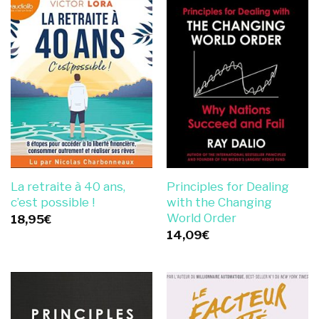
La retraite à 40 ans,
Principles for Dealing
c’est possible !
with the Changing
World Order
18,95
€
14,09
€