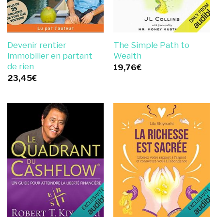
Devenir rentier
The Simple Path to
immobilier en partant
Wealth
de rien
19,76
€
23,45
€