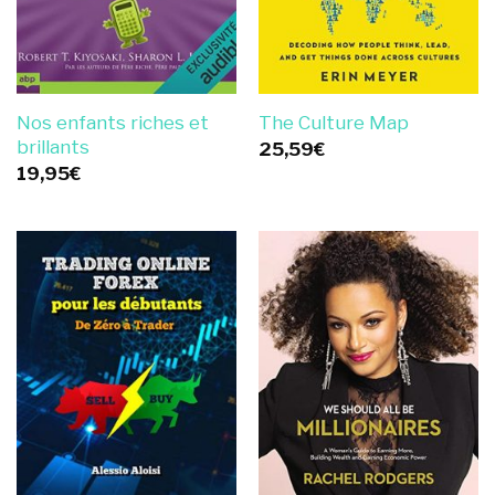
Nos enfants riches et
The Culture Map
brillants
25,59
€
19,95
€