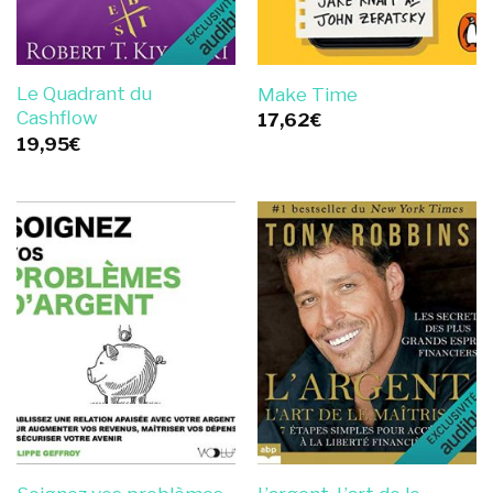
Le Quadrant du
Make Time
Cashflow
17,62
€
19,95
€