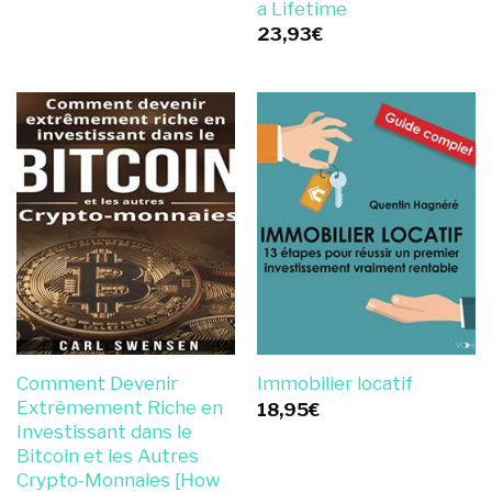
a Lifetime
23,93
€
Comment Devenir
Immobilier locatif
Extrêmement Riche en
18,95
€
Investissant dans le
Bitcoin et les Autres
Crypto-Monnaies [How