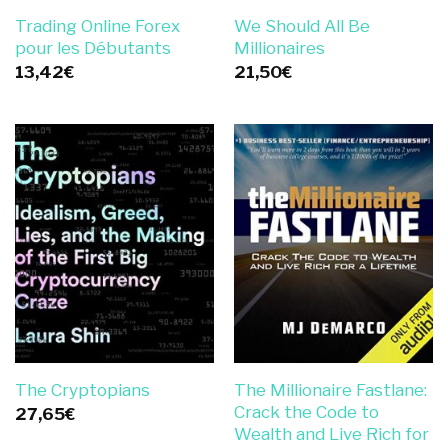
Trading Online Forex
We Should All Be
pour les Débutants
Millionaires
13,42
€
21,50
€
The Millionaire Fastlane:
The Cryptopians
Crack the Code to
27,65
€
Wealth and Live Rich for