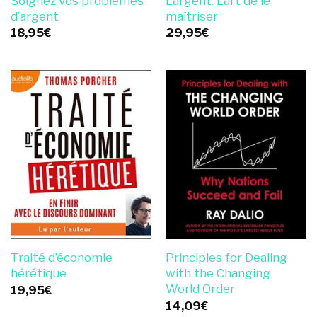
Soignez vos problèmes
L’argent. L’art de le
d’argent
maîtriser
18,95
€
29,95
€
Traité d’économie
Principles for Dealing
hérétique
with the Changing
World Order
19,95
€
14,09
€