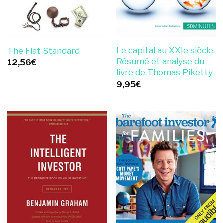
Le capital au XXIe siècle.
The Fiat Standard
Résumé et analyse du
12,56
€
livre de Thomas Piketty
9,95
€