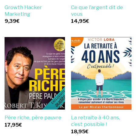
Growth Hacker
Ce que l’argent dit de
Marketing
vous
9,39
€
14,95
€
La retraite à 40 ans,
Père riche, père pauvre
c’est possible !
17,95
€
18,95
€