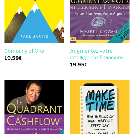
Augmentez votre
Company of One
intelligence financière
19,58
€
19,95
€