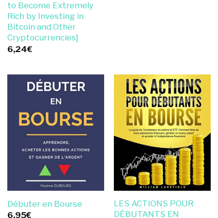
to Become Extremely
Rich by Investing in
Bitcoin and Other
Cryptocurrencies]
6,24
€
LES ACTIONS POUR
Débuter en Bourse
DÉBUTANTS EN
6,95
€