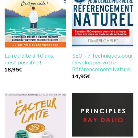
La retraite à 40 ans,
SEO – 7 Techniques pour
c’est possible !
Développer votre
Référencement Naturel
18,95
€
14,95
€