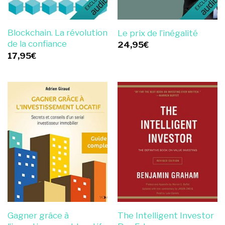
Blockchain. La révolution
Le prix de l’inégalité
de la confiance
24,95
€
17,95
€
Gagner grâce à
The Intelligent Investor