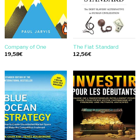
Company of One
The Fiat Standard
19,58
€
12,56
€