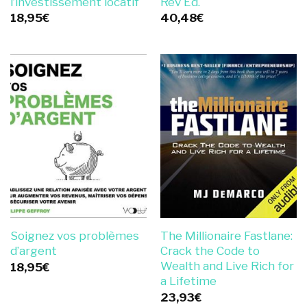
l’investissement locatif
Rev Ed.
18,95
€
40,48
€
Soignez vos problèmes
The Millionaire Fastlane:
d’argent
Crack the Code to
Wealth and Live Rich for
18,95
€
a Lifetime
23,93
€