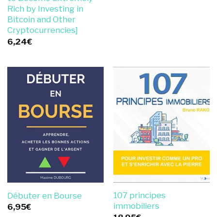
Rich by Investing in
Bitcoin and Other
Cryptocurrencies]
6,24
€
107 principes
Débuter en Bourse
immobiliers
6,95
€