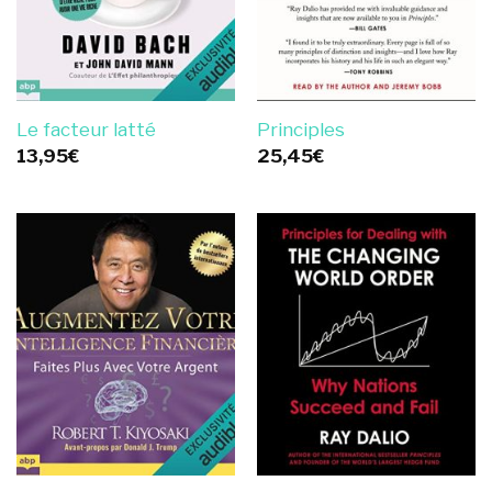
Le facteur latté
Principles
13,95
€
25,45
€