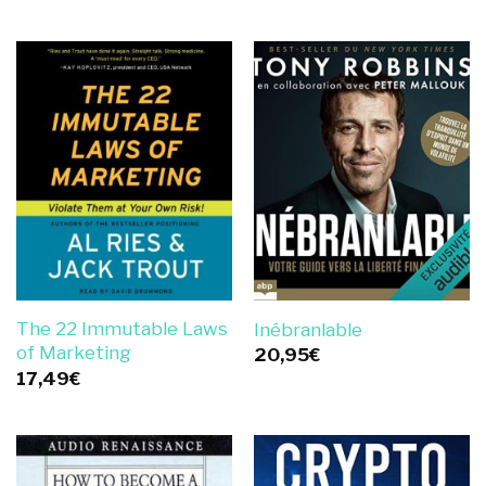
The 22 Immutable Laws
Inébranlable
of Marketing
20,95
€
17,49
€