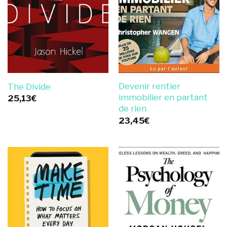
Devenir rentier
The Divide
immobilier en partant
25,13
€
de rien
23,45
€