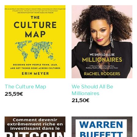
We Should All Be
The Culture Map
Millionaires
25,59
€
21,50
€