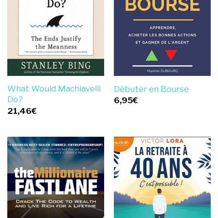
What Would Machiavelli
Débuter en Bourse
Do?
6,95
€
21,46
€