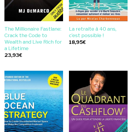
The Millionaire Fastlane:
La retraite à 40 ans,
Crack the Code to
c’est possible !
Wealth and Live Rich for
18,95
€
a Lifetime
23,93
€