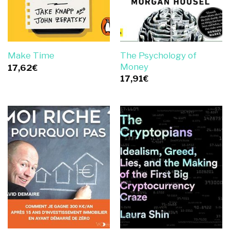
The Psychology of
Make Time
Money
17,62
€
17,91
€