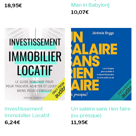
Man in Babylon]
18,95
€
10,07
€
Investissement
Un salaire sans rien faire
Immobilier Locatif
(ou presque)
6,24
€
11,95
€