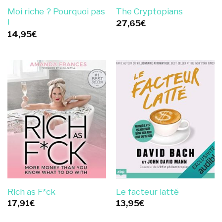
Moi riche ? Pourquoi pas
The Cryptopians
!
27,65
€
14,95
€
Rich as F*ck
Le facteur latté
17,91
€
13,95
€