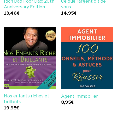
Rich Dad Poor Dad: 20th
Ce que l’argent dit de
Anniversary Edition
vous
13,46
€
14,95
€
Nos enfants riches et
Agent immobilier
brillants
8,95
€
19,95
€