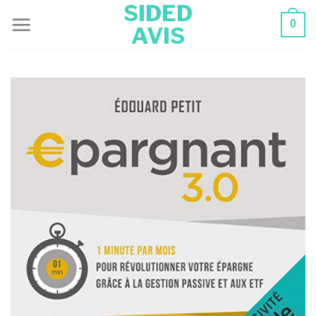
SIDED
Skip
0
AVIS
to
content