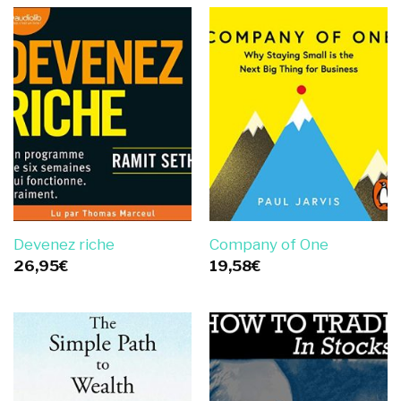
Devenez riche
Company of One
26,95
€
19,58
€