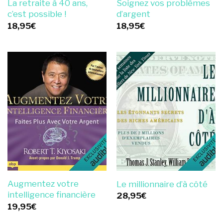
La retraite à 40 ans,
Soignez vos problèmes
c’est possible !
d’argent
18,95
€
18,95
€
Augmentez votre
Le millionnaire d’à côté
intelligence financière
28,95
€
19,95
€