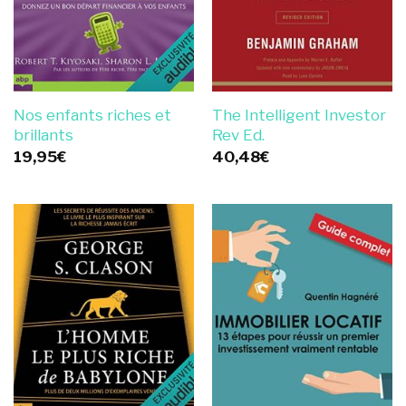
Nos enfants riches et
The Intelligent Investor
brillants
Rev Ed.
19,95
€
40,48
€