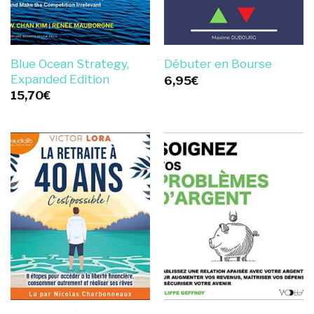
Blue Ocean Strategy,
Débuter en Bourse
Expanded Edition
6,95
€
15,70
€