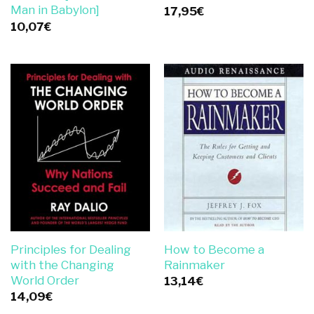
Man in Babylon]
17,95
€
10,07
€
Principles for Dealing
How to Become a
with the Changing
Rainmaker
World Order
13,14
€
14,09
€