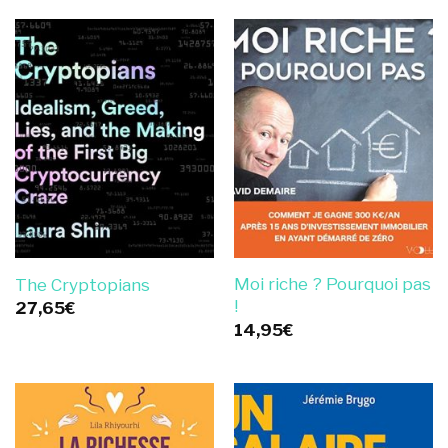
Moi riche ? Pourquoi pas
The Cryptopians
!
27,65
€
14,95
€