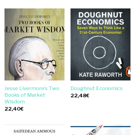
Jesse Livermore’s Two
Doughnut Economics
Books of Market
22,48
€
Wisdom
22,40
€