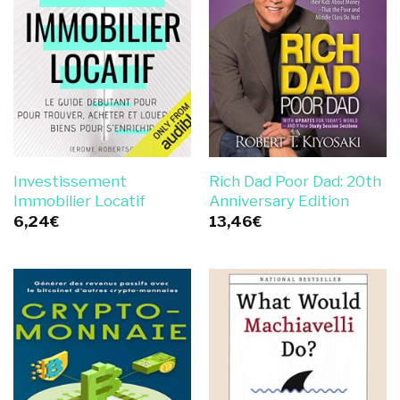
Investissement
Rich Dad Poor Dad: 20th
Immobilier Locatif
Anniversary Edition
6,24
€
13,46
€