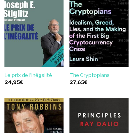
Le prix de l’inégalité
The Cryptopians
24,95
€
27,65
€