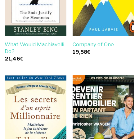
What Would Machiavelli
Company of One
Do?
19,58
€
21,46
€