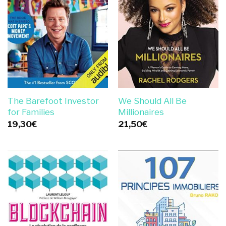
The Barefoot Investor
We Should All Be
for Families
Millionaires
19,30
€
21,50
€