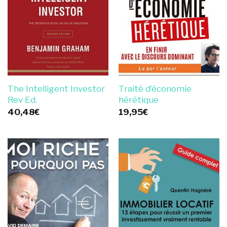
The Intelligent Investor
Traité d’économie
Rev Ed.
hérétique
40,48
€
19,95
€