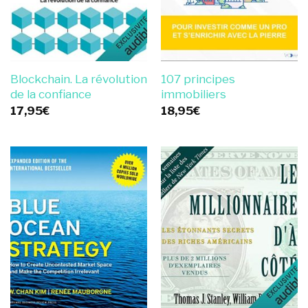
Blockchain. La révolution
107 principes
de la confiance
immobiliers
17,95
€
18,95
€