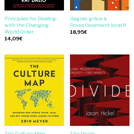
Principles for Dealing
Gagner grâce à
with the Changing
l’investissement locatif
World Order
18,95
€
14,09
€
The Culture Map
The Divide