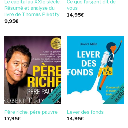
Le capital au XXIe siècle.
Ce que l’argent dit de
Résumé et analyse du
vous
livre de Thomas Piketty
14,95
€
9,95
€
Père riche, père pauvre
Lever des fonds
17,95
€
14,95
€