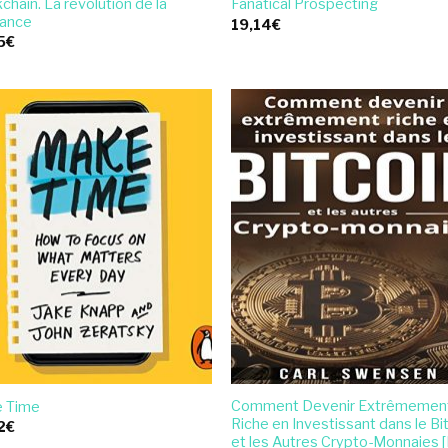
chain. La révolution de la
Fanatical Prospecting
iance
19,14
€
5
€
Comment Devenir Extrêmemen
 Time
Riche en Investissant dans le Bi
2
€
et les Autres Crypto-Monnaies 