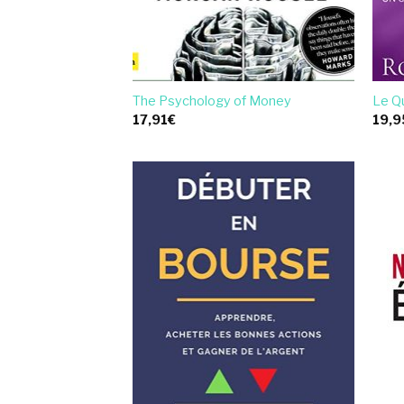
The Psychology of Money
Le Q
17,91
€
19,9