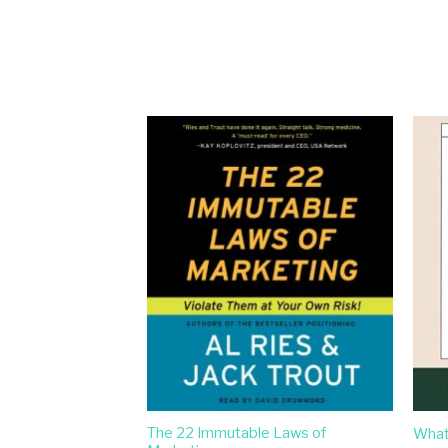
The 22 Immutable Laws of
What