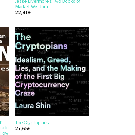
Jesse Livermore’s Two Books of
Market Wisdom
22,40
€
t
The Cryptopians
tcoin
27,65
€
[How