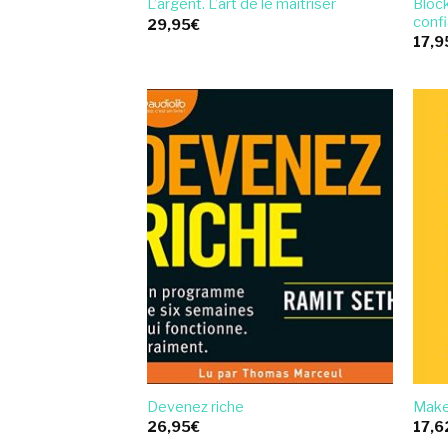
Block
L’argent. L’art de le maîtriser
conf
29,95
€
17,9
Devenez riche
Make
26,95
€
17,6