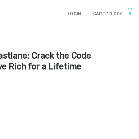
0
LOGIN
CART /
0,00
€
Fastlane: Crack the Code
ve Rich for a Lifetime