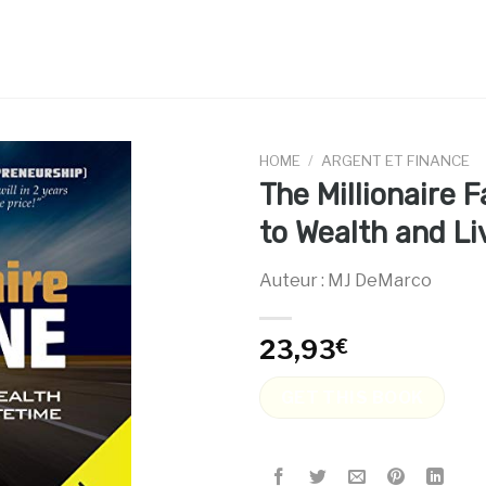
HOME
/
ARGENT ET FINANCE
The Millionaire 
to Wealth and Li
Auteur : MJ DeMarco
23,93
€
GET THIS BOOK