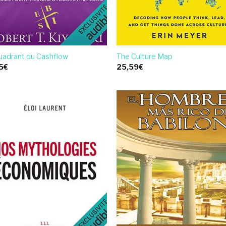
uadrant du Cashflow
The Culture Map
5
€
25,59
€