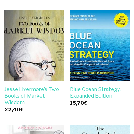
Jesse Livermore’s Two
Blue Ocean Strategy,
Books of Market
Expanded Edition
Wisdom
15,70
€
22,40
€