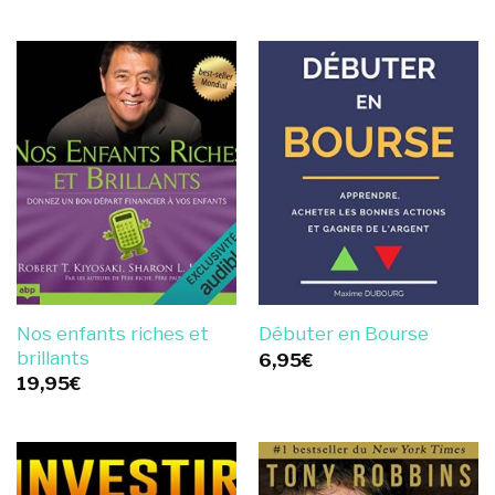
Nos enfants riches et
Débuter en Bourse
brillants
6,95
€
19,95
€