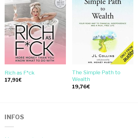
The Simple Path to
Rich as F*ck
Wealth
17,91
€
19,76
€
INFOS