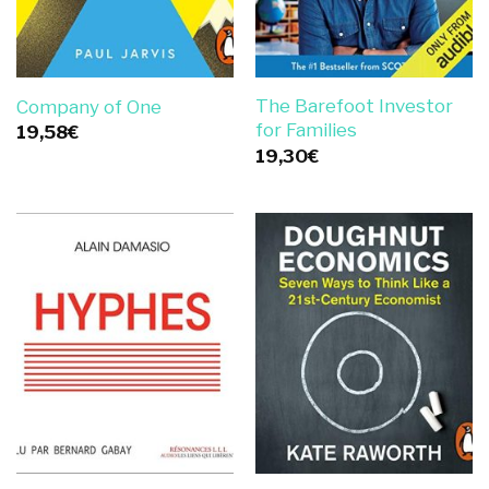
The Barefoot Investor
Company of One
for Families
19,58
€
19,30
€