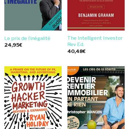
The Intelligent Investor
Le prix de l’inégalité
Rev Ed.
24,95
€
40,48
€