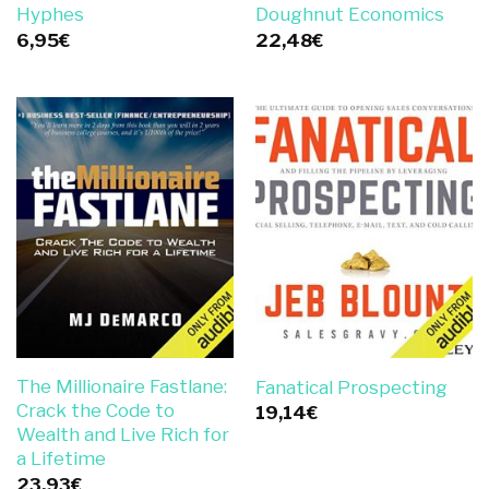
Hyphes
Doughnut Economics
6,95
€
22,48
€
The Millionaire Fastlane:
Fanatical Prospecting
Crack the Code to
19,14
€
Wealth and Live Rich for
a Lifetime
23,93
€