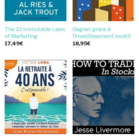
The 22 Immutable Laws
Gagner grâce à
of Marketing
l’investissement locatif
17,49
€
18,95
€