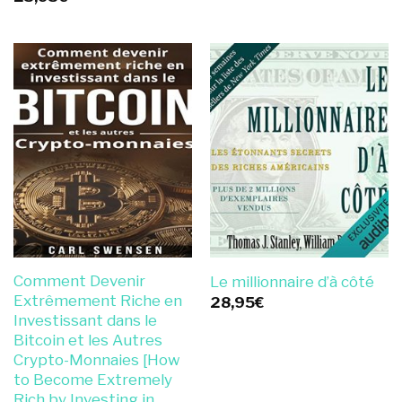
Comment Devenir
Le millionnaire d’à côté
Extrêmement Riche en
28,95
€
Investissant dans le
Bitcoin et les Autres
Crypto-Monnaies [How
to Become Extremely
Rich by Investing in